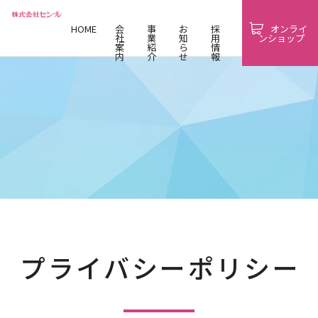
HOME
会
事
お
採
オンライ
社
業
知
用
ンショップ
案
紹
ら
情
内
介
せ
報
プライバシーポリシー