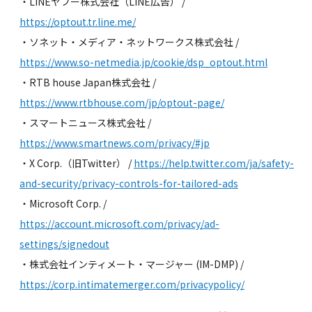
・LINEヤフー株式会社（LINE広告）
/
https://optout.tr.line.me/
・ソネット・メディア・ネットワークス株式会社
/
https://www.so-netmedia.jp/cookie/dsp_optout.html
・RTB house Japan株式会社
/
https://www.rtbhouse.com/jp/optout-page/
・スマートニュース株式会社
/
https://www.smartnews.com/privacy/#jp
・X Corp.（旧Twitter）
/
https://help.twitter.com/ja/safety-
and-security/privacy-controls-for-tailored-ads
・Microsoft Corp.
/
https://account.microsoft.com/privacy/ad-
settings/signedout
・株式会社インティメート・マージャー (IM-DMP)
/
https://corp.intimatemerger.com/privacypolicy/