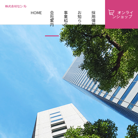
HOME
会
事
お
採
オンライ
社
業
知
用
ンショップ
案
紹
ら
情
内
介
せ
報