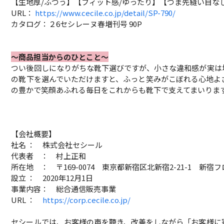
【生地厚/ふつう】【フィット感/ゆったり】【つま先縫い目な
URL：
https://www.cecile.co.jp/detail/SP-790/
カタログ：２6セシレーヌ春増刊号 90P
～商品担当からのひとこと～
つい後回しになりがちな靴下選びですが、小さな違和感が実は
の靴下を選んでいただけますと、ふっと笑みがこぼれる心地よ
の豊かで笑顔あふれる毎日をこれからも靴下で支えてまいりま
【会社概要】
社名 ： 株式会社セシール
代表者 ： 村上正和
所在地 ： 〒169-0074 東京都新宿区北新宿2-21-1 新宿
設立 ： 2020年12月1日
事業内容： 総合通信販売事業
URL ：
https://corp.cecile.co.jp/
セシールでは、お客様の声を聴き、改善をしながら「お客様に