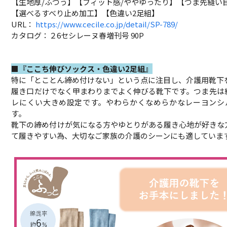
【生地厚/ふつう】【フィット感/ややゆったり】【つま先縫い
【選べるすべり止め加工】【色違い2足組】
URL：
https://www.cecile.co.jp/detail/SP-789/
カタログ：２6セシレーヌ春増刊号 90P
■『ここち伸びソックス・色違い2足組』
特に「とことん締め付けない」という点に注目し、介護用靴下
履き口だけでなく甲まわりまでよく伸びる靴下です。つま先は
レにくい大きめ設定です。やわらかくなめらかなレーヨンシル
す。
靴下の締め付けが気になる方やゆとりがある履き心地が好きな
て履きやすい為、大切なご家族の介護のシーンにも適していま