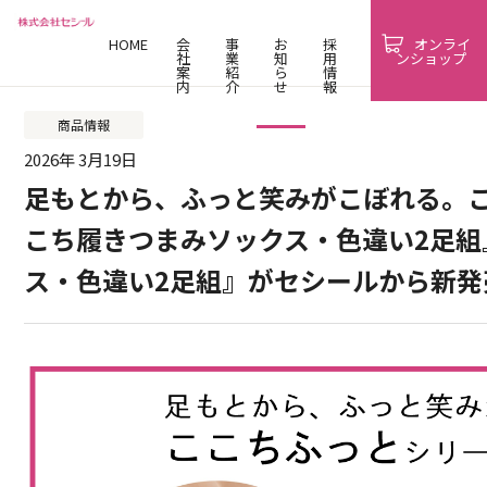
HOME
会
事
お
採
オンライ
社
業
知
用
ンショップ
案
紹
ら
情
内
介
せ
報
商品情報
2026年 3月19日
足もとから、ふっと笑みがこぼれる。
こち履きつまみソックス・色違い2足組
ス・色違い2足組』がセシールから新発