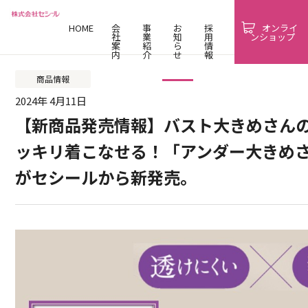
HOME
会
事
お
採
オンライ
社
業
知
用
ンショップ
案
紹
ら
情
内
介
せ
報
商品情報
2024年 4月11日
【新商品発売情報】バスト大きめさん
ッキリ着こなせる！「アンダー大きめ
がセシールから新発売。