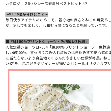
カタログ：２6セシレーヌ春夏号ベストヒット 4P
～担当MDからひとこと～
毎日使うアイテムだからこそ、着心地の良さとねこの可愛ら
が、少しでも楽しく、心和む時間になることを願っています。
■『綿100％プリントショーツ・色柄違い3枚組』
人気定番ショーツEF-504「綿100%プリントショーツ・色
しい綿100%、すっぽり包み込む深めのはき込み丈で安心感
に当たらないよう身生地でくるんだやさしい仕様が特長。ねこ
い姿”を、ねこ好きデザイナーが描いたセシールオリジナルプ