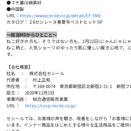
●マチ裏は綿素材
●中国製
URL：
https://www.cecile.co.jp/detail/EF-556/
カタログ：２6セシレーヌ春夏号ベストヒット 5P
～担当MDからひとこと～
ねこ好きの方も、そうではない方も、2月22日(にゃんにゃに
ねこ柄と、人気ショーツのゆったり肌に優しい履き心地で、
す。
【会社概要】
社名 ： 株式会社セシール
代表者 ： 村上正和
所在地 ： 〒169-0074 東京都新宿区北新宿2-21-1 新宿
設立 ： 2020年12月1日
事業内容： 総合通信販売事業
URL ：
https://corp.cecile.co.jp/
セシールでは、お客様の声を聴き、改善をしながら「お客様に
います。インナー商品をはじめとする様々な生活用品をご提供