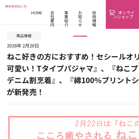
HOME
会
事
お
採
オンライ
社
業
知
用
ンショップ
案
紹
ら
情
内
介
せ
報
商品情報
2026年 2月20日
ねこ好きの方におすすめ！セシールオ
可愛い！Tタイプパジャマ』、『ねこ
デニム割烹着』、『綿100％プリント
が新発売！