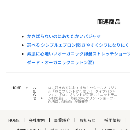
関連商品
かさばらないのにあたたかいパジャマ
選べる シンプルエプロン(乾きやすくシワになりにくい
素肌に心地いいオーガニック綿混ストレッチショーツ
ダード・オーガニックコットン混)
HOME
お
ねこ好きの方におすすめ！セシールオリジナ
知
ル『ねこプリントが可愛い！Tタイプパジャ
ら
マ』、『ねこプリントが可愛い！ニットデニ
せ
ム割烹着』、『綿100％プリントショーツ・
色柄違い3枚組』が新発売！
HOME
会社案内
事業紹介
お知らせ
採用情報