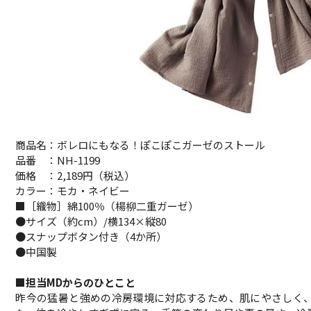
商品名：ボレロにもなる！ぽこぽこガーゼのストール
品番 ：NH-1199
価格 ：2,189円（税込）
カラー：モカ・ネイビー
■［織物］綿100％（楊柳二重ガーゼ）
●サイズ（約cm）/横134×縦80
●スナップボタン付き（4か所）
●中国製
■担当MDからのひとこと
昨今の猛暑と強めの冷房環境に対応するため、肌にやさしく