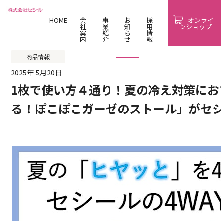
HOME
会
事
お
採
オンライ
社
業
知
用
ンショップ
案
紹
ら
情
内
介
せ
報
商品情報
2025年 5月20日
1枚で使い方４通り！夏の冷え対策に
る！ぽこぽこガーゼのストール」がセ