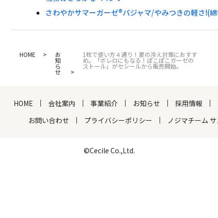
さわやかサマーガーゼ®パジャマ/やみつきの軽さ!(綿9
HOME
お
1枚で使い方４通り！夏の冷え対策におすす
知
め。「ボレロにもなる！ぽこぽこガーゼの
ら
ストール」がセシールから販売開始。
せ
HOME
会社案内
事業紹介
お知らせ
採用情報
お問い合わせ
プライバシーポリシー
ノジマチーム 
©Cecile Co.,Ltd.