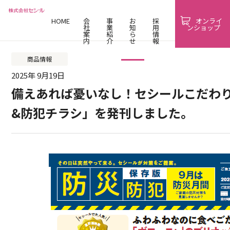
HOME
会
事
お
採
オンライ
社
業
知
用
ンショップ
案
紹
ら
情
内
介
せ
報
商品情報
2025年 9月19日
備えあれば憂いなし！セシールこだわ
&防犯チラシ」を発刊しました。