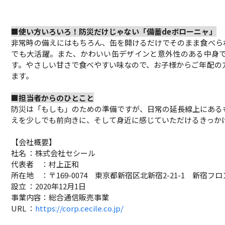
■使い方いろいろ！防災だけじゃない「備蓄deボローニャ」
非常時の備えにはもちろん、缶を開けるだけでそのまま食べら
でも大活躍。また、かわいい缶デザインと意外性のある中身
す。やさしい甘さで食べやすい味なので、お子様からご年配の
ます。
■担当者からのひとこと
防災は「もしも」のための準備ですが、日常の延長線上にある
えを少しでも前向きに、そして身近に感じていただけるきっか
【会社概要】
社名 ：株式会社セシール
代表者 ：村上正和
所在地 ：〒169-0074 東京都新宿区北新宿2-21-1 新宿フロ
設立 ：2020年12月1日
事業内容：総合通信販売事業
URL ：
https://corp.cecile.co.jp/