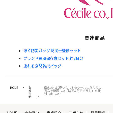
関連商品
浮く防災バッグ 防災士監修セット
ブランド長期保存食セット 約2日分
座れる玄関防災バッグ
HOME
お
備えあれば憂いなし！セシールこだわりの
知
商品を厳選した「防災&防犯チラシ」を発
ら
刊しました。
せ
HOME
会社案内
事業紹介
お知らせ
採用情報