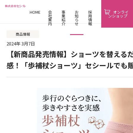
HOME
会
事
お
採
オンライ
社
業
知
用
ンショップ
案
紹
ら
情
内
介
せ
報
商品情報
2024年 3月7日
【新商品発売情報】ショーツを替える
感！「歩補杖ショーツ」セシールでも