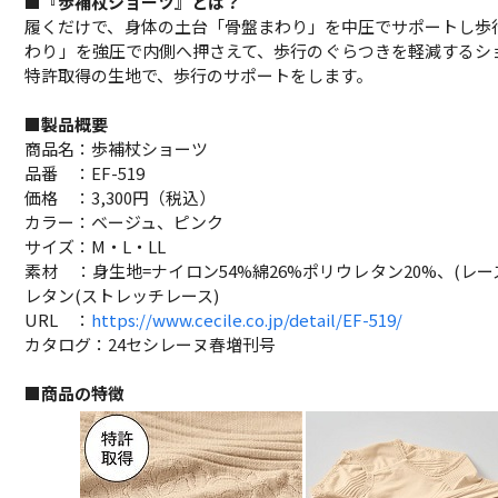
■『歩補杖ショーツ』とは？
履くだけで、身体の土台「骨盤まわり」を中圧でサポートし歩
わり」を強圧で内側へ押さえて、歩行のぐらつきを軽減するシ
特許取得の生地で、歩行のサポートをします。
■製品概要
商品名：歩補杖ショーツ
品番 ：EF-519
価格 ：3,300円（税込）
カラー：ベージュ、ピンク
サイズ：M・L・LL
素材 ：身生地=ナイロン54%綿26%ポリウレタン20%、(レ
レタン(ストレッチレース)
URL ：
https://www.cecile.co.jp/detail/EF-519/
カタログ：24セシレーヌ春増刊号
■商品の特徴